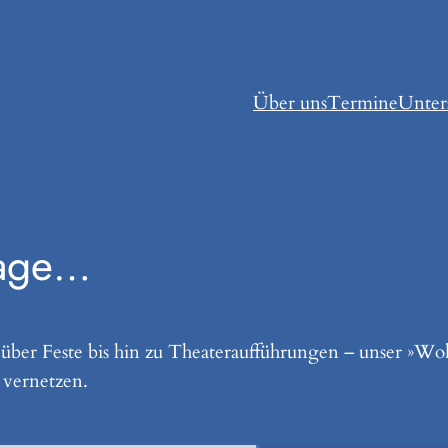
Über uns
Termine
Unter
Tage…
ber Feste bis hin zu Theateraufführungen – unser »W
 vernetzen.