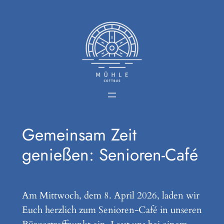
Zum
Inhalt
springen
Gemeinsam Zeit
genießen: Senioren-Café
Am Mittwoch, dem 8. April 2026, laden wir
Euch herzlich zum Senioren-Café in unseren